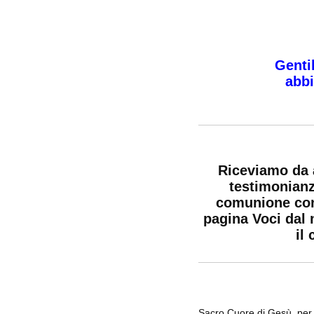
Gentil
abbi
Riceviamo da 
testimonianz
comunione con 
pagina Voci dal 
il
Sacro Cuore di Gesù, per