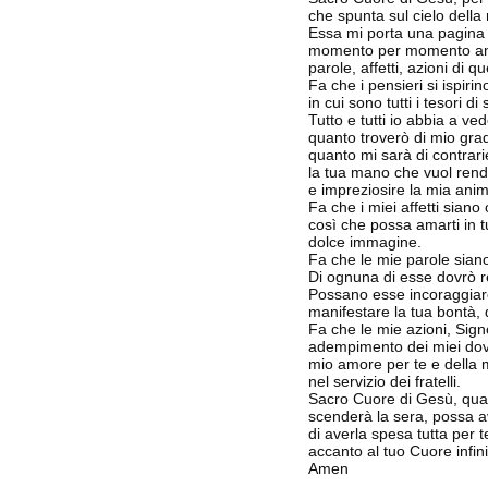
che spunta sul cielo della 
Essa mi porta una pagina 
momento per momento and
parole, affetti, azioni di 
Fa che i pensieri si ispirin
in cui sono tutti i tesori d
Tutto e tutti io abbia a ved
quanto troverò di mio gradi
quanto mi sarà di contrar
la tua mano che vuol rend
e impreziosire la mia anima 
Fa che i miei affetti siano 
così che possa amarti in tu
dolce immagine.
Fa che le mie parole siano
Di ognuna di esse dovrò r
Possano esse incoraggiare 
manifestare la tua bontà, 
Fa che le mie azioni, Sig
adempimento dei miei dove
mio amore per te e della m
nel servizio dei fratelli.
Sacro Cuore di Gesù, qua
scenderà la sera, possa a
di averla spesa tutta per t
accanto al tuo Cuore infi
Amen