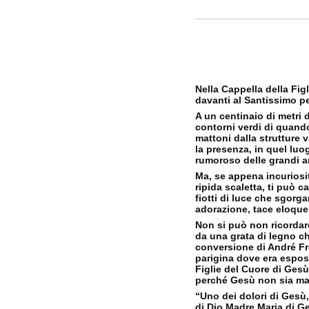
Nella Cappella della Fig
davanti al Santissimo per
A un centinaio di metri 
contorni verdi di quand
mattoni dalla strutture 
la presenza, in quel luo
rumoroso delle grandi art
Ma, se appena incuriosi
ripida scaletta, ti può c
fiotti di luce che sgorga
adorazione, tace eloque
Non si può non ricordare
da una grata di legno ch
conversione di André Fr
parigina dove era espos
Figlie del Cuore di Ges
perché Gesù non sia mai
“Uno dei dolori di Gesù,
di Dio Madre Maria di Ge