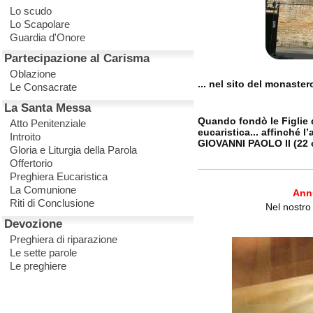
Lo scudo
Lo Scapolare
Guardia d'Onore
Partecipazione al Carisma
Oblazione
... nel sito del monaster
Le Consacrate
La Santa Messa
Quando fondò le Figlie d
Atto Penitenziale
eucaristica... affinché 
Introito
GIOVANNI PAOLO II (22 
Gloria e Liturgia della Parola
Offertorio
Preghiera Eucaristica
La Comunione
Annu
Riti di Conclusione
Nel nostro
Devozione
Preghiera di riparazione
Le sette parole
Le preghiere