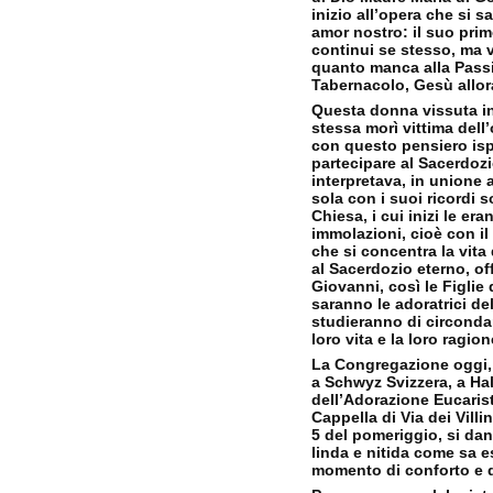
inizio all’opera che si 
amor nostro: il suo prim
continui se stesso, ma 
quanto manca alla Passi
Tabernacolo, Gesù allor
Questa donna vissuta in 
stessa morì vittima dell
con questo pensiero ispi
partecipare al Sacerdoz
interpretava, in unione 
sola con i suoi ricordi 
Chiesa, i cui inizi le er
immolazioni, cioè con il 
che si concentra la vita
al Sacerdozio eterno, off
Giovanni, così le Figlie
saranno le adoratrici de
studieranno di circondar
loro vita e la loro ragio
La Congregazione oggi, o
a Schwyz Svizzera, a Hal
dell’Adorazione Eucaris
Cappella di Via dei Villi
5 del pomeriggio, si da
linda e nitida come sa e
momento di conforto e d