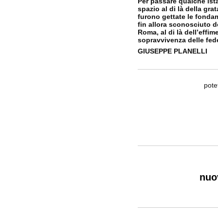
Per passare qualche ist
spazio al di là della gr
furono gettate le fondam
fin allora sconosciuto d
Roma, al di là dell’effim
sopravvivenza delle fed
GIUSEPPE PLANELLI
pote
nuov