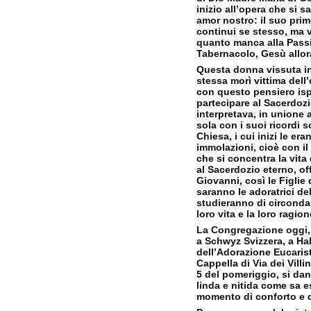
inizio all’opera che si 
amor nostro: il suo prim
continui se stesso, ma 
quanto manca alla Passi
Tabernacolo, Gesù allor
Questa donna vissuta in 
stessa morì vittima dell
con questo pensiero ispi
partecipare al Sacerdoz
interpretava, in unione 
sola con i suoi ricordi 
Chiesa, i cui inizi le er
immolazioni, cioè con il 
che si concentra la vita
al Sacerdozio eterno, off
Giovanni, così le Figlie
saranno le adoratrici de
studieranno di circondar
loro vita e la loro ragio
La Congregazione oggi, o
a Schwyz Svizzera, a Hal
dell’Adorazione Eucaris
Cappella di Via dei Villi
5 del pomeriggio, si da
linda e nitida come sa e
momento di conforto e d