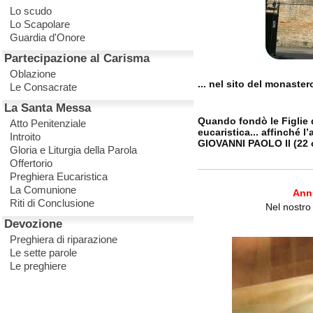
Lo scudo
Lo Scapolare
Guardia d'Onore
Partecipazione al Carisma
Oblazione
... nel sito del monaster
Le Consacrate
La Santa Messa
Quando fondò le Figlie d
Atto Penitenziale
eucaristica... affinché 
Introito
GIOVANNI PAOLO II (22 
Gloria e Liturgia della Parola
Offertorio
Preghiera Eucaristica
La Comunione
Annu
Riti di Conclusione
Nel nostro
Devozione
Preghiera di riparazione
Le sette parole
Le preghiere