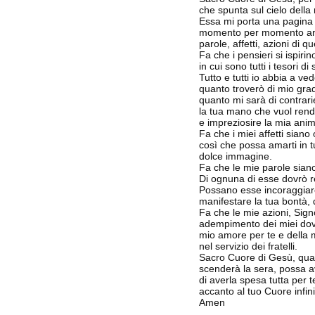
che spunta sul cielo della 
Essa mi porta una pagina 
momento per momento and
parole, affetti, azioni di 
Fa che i pensieri si ispirin
in cui sono tutti i tesori d
Tutto e tutti io abbia a ved
quanto troverò di mio gradi
quanto mi sarà di contrar
la tua mano che vuol rend
e impreziosire la mia anima 
Fa che i miei affetti siano 
così che possa amarti in tu
dolce immagine.
Fa che le mie parole siano
Di ognuna di esse dovrò r
Possano esse incoraggiare 
manifestare la tua bontà, 
Fa che le mie azioni, Sig
adempimento dei miei dove
mio amore per te e della m
nel servizio dei fratelli.
Sacro Cuore di Gesù, qua
scenderà la sera, possa a
di averla spesa tutta per t
accanto al tuo Cuore infi
Amen