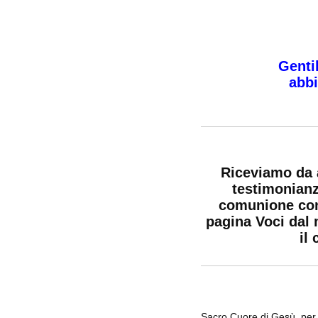
Gentil
abbi
Riceviamo da 
testimonianz
comunione con 
pagina Voci dal 
il
Sacro Cuore di Gesù, per