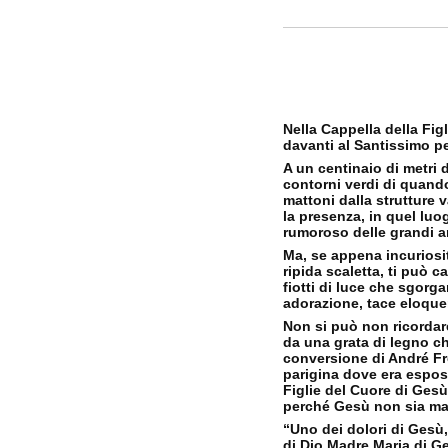
Nella Cappella della Fig
davanti al Santissimo per
A un centinaio di metri 
contorni verdi di quand
mattoni dalla strutture 
la presenza, in quel luo
rumoroso delle grandi art
Ma, se appena incuriosi
ripida scaletta, ti può c
fiotti di luce che sgorga
adorazione, tace eloque
Non si può non ricordare
da una grata di legno ch
conversione di André Fr
parigina dove era espos
Figlie del Cuore di Ges
perché Gesù non sia mai
“Uno dei dolori di Gesù,
di Dio Madre Maria di Ge