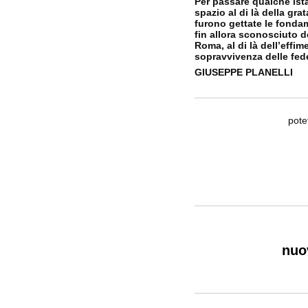
Per passare qualche ist
spazio al di là della gr
furono gettate le fondam
fin allora sconosciuto d
Roma, al di là dell’effim
sopravvivenza delle fed
GIUSEPPE PLANELLI
pote
nuov