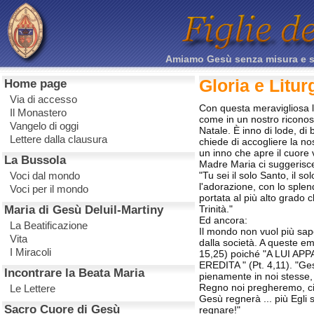
Amiamo Gesù senza misura e sacr
Gloria e Litur
Home page
Via di accesso
Con questa meravigliosa lo
Il Monastero
come in un nostro riconosc
Vangelo di oggi
Natale. È inno di lode, di
Lettere dalla clausura
chiede di accogliere la no
un inno che apre il cuore
La Bussola
Madre Maria ci suggerisc
Voci dal mondo
"Tu sei il solo Santo, il 
l'adorazione, con lo splen
Voci per il mondo
portata al più alto grado c
Maria di Gesù Deluil-Martiny
Trinità."
Ed ancora:
La Beatificazione
Il mondo non vuol più sape
Vita
dalla società. A queste
I Miracoli
15,25) poiché "A LUI A
EREDITA " (Pt. 4,11). "Ge
Incontrare la Beata Maria
pienamente in noi stesse,
Regno noi pregheremo, ci
Le Lettere
Gesù regnerà ... più Egli
Sacro Cuore di Gesù
regnare!"