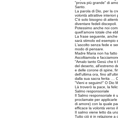
"prova più grande" di amor
Santo.
La parola di Dio, per la 
volontà attrattive interior
C'è solo bisogno di attent
diventare fedeli discepoli.
Potessimo anche noi compr
quell'amore totale che e
La frase seguente, anche s
sarà stimolo ed esempio e
L'ascolto senza fede e se
modo di pensare.
Madre Maria non ha fatto 
Ascoltiamola e facciamon
"Amalo tanto Gesù che ti h
del deserto, all'estremo de
e delle corone di spine, fi
dell'ultima ora, fino all'u
dalla sua sacra ferita ....
"Vieni e seguimi!" O Dio Mi
Là troverò la pace, la felic
Salmo responsoriale
Il Salmo responsoriale è un
proclamate per applicarle 
di amore) con la quale par
efficace la volontà verso i
II salmo viene letto da una
Tutto ciò è in relazione a