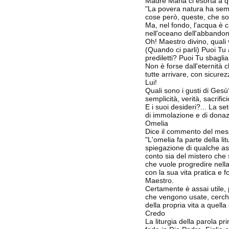
Madre Maria ci esorta a q
"La povera natura ha sempr
cose però, queste, che so
Ma, nel fondo, l'acqua è c
nell'oceano dell'abbandono
Oh! Maestro divino, quali v
(Quando ci parli) Puoi Tu a
prediletti? Puoi Tu sbaglia
Non è forse dall'eternità 
tutte arrivare, con sicurez
Lui!
Quali sono i gusti di Gesù
semplicità, verità, sacrific
E i suoi desideri?... La s
di immolazione e di donaz
Omelia
Dice il commento del mes
"L'omelia fa parte della li
spiegazione di qualche aspe
conto sia del mistero che s
che vuole progredire nella 
con la sua vita pratica e 
Maestro.
Certamente è assai utile, 
che vengono usate, cerchi d
della propria vita a quella
Credo
La liturgia della parola pr