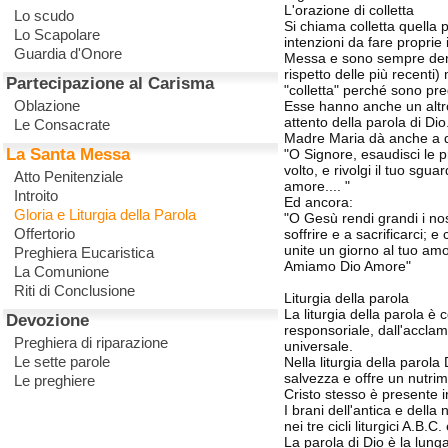
L'orazione di colletta
Lo scudo
Si chiama colletta quella p
Lo Scapolare
intenzioni da fare proprie
Guardia d'Onore
Messa e sono sempre dense 
rispetto delle più recenti)
Partecipazione al Carisma
"colletta" perché sono pr
Oblazione
Esse hanno anche un altro
attento della parola di Dio
Le Consacrate
Madre Maria dà anche a q
La Santa Messa
"O Signore, esaudisci le pr
volto, e rivolgi il tuo sg
Atto Penitenziale
amore.... "
Introito
Ed ancora:
Gloria e Liturgia della Parola
"O Gesù rendi grandi i nost
Offertorio
soffrire e a sacrificarci; 
unite un giorno al tuo amor
Preghiera Eucaristica
Amiamo Dio Amore"
La Comunione
Riti di Conclusione
Liturgia della parola
La liturgia della parola è 
Devozione
responsoriale, dall'acclam
Preghiera di riparazione
universale.
Le sette parole
Nella liturgia della parola
salvezza e offre un nutrim
Le preghiere
Cristo stesso è presente i
I brani dell'antica e dell
nei tre cicli liturgici A.B.
La parola di Dio è la lung