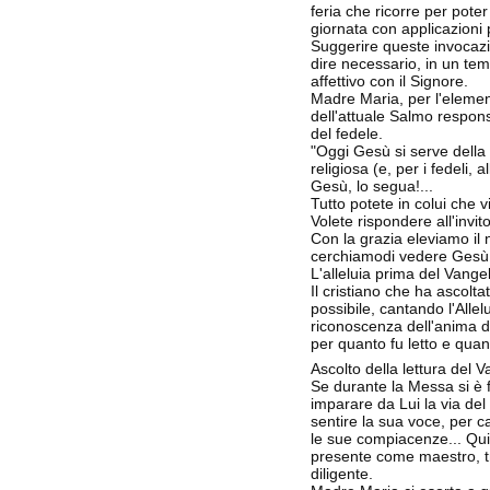
feria che ricorre per poter
giornata con applicazioni p
Suggerire queste invocazi
dire necessario, in un temp
affettivo con il Signore.
Madre Maria, per l'elemen
dell'attuale Salmo respon
del fedele.
"Oggi Gesù si serve della 
religiosa (e, per i fedeli, 
Gesù, lo segua!...
Tutto potete in colui che 
Volete rispondere all'invit
Con la grazia eleviamo il
cerchiamodi vedere Gesù 
L'alleluia prima del Vange
Il cristiano che ha ascolt
possibile, cantando l'Alle
riconoscenza dell'anima de
per quanto fu letto e quan
Ascolto della lettura del 
Se durante la Messa si è f
imparare da Lui la via del
sentire la sua voce, per ca
le sue compiacenze... Qui
presente come maestro, tr
diligente.