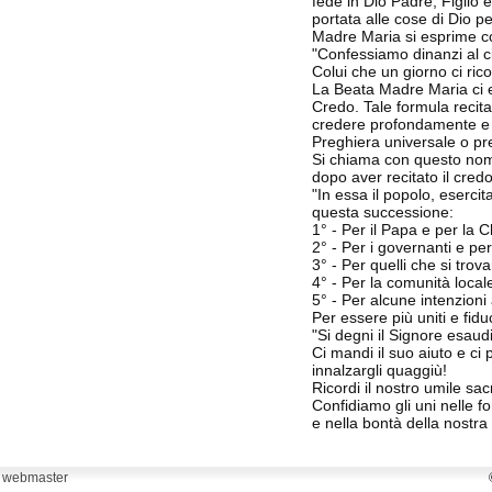
fede in Dio Padre, Figlio e
portata alle cose di Dio pe
Madre Maria si esprime c
"Confessiamo dinanzi al cie
Colui che un giorno ci ri
La Beata Madre Maria ci e
Credo. Tale formula recita
credere profondamente e ne
Preghiera universale o pre
Si chiama con questo nome 
dopo aver recitato il credo
"In essa il popolo, eserci
questa successione:
1° - Per il Papa e per la C
2° - Per i governanti e per
3° - Per quelli che si trovan
4° - Per la comunità local
5° - Per alcune intenzioni 
Per essere più uniti e fid
"Si degni il Signore esaudi
Ci mandi il suo aiuto e ci
innalzargli quaggiù!
Ricordi il nostro umile sacr
Confidiamo gli uni nelle fo
e nella bontà della nostra
webmaster