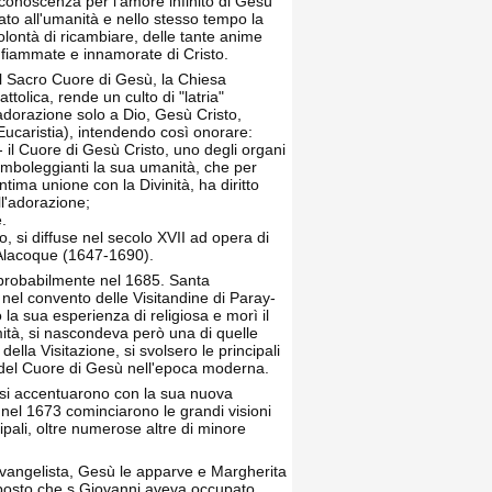
iconoscenza per l'amore infinito di Gesù
ato all'umanità e nello stesso tempo la
olontà di ricambiare, delle tante anime
nfiammate e innamorate di Cristo.
l Sacro Cuore di Gesù, la Chiesa
attolica, rende un culto di "latria"
adorazione solo a Dio, Gesù Cristo,
'Eucaristia), intendendo così onorare:
 - il Cuore di Gesù Cristo, uno degli organi
imboleggianti la sua umanità, che per
'intima unione con la Divinità, ha diritto
ll'adorazione;
e.
, si diffuse nel secolo XVII ad opera di
 Alacoque (1647-1690).
, probabilmente nel 1685. Santa
nel convento delle Visitandine di Paray-
la sua esperienza di religiosa e morì il
ità, si nascondeva però una di quelle
della Visitazione, si svolsero le principali
a del Cuore di Gesù nell'epoca moderna.
he si accentuarono con la sua nuova
nel 1673 cominciarono le grandi visioni
pali, oltre numerose altre di minore
Evangelista, Gesù le apparve e Margherita
 il posto che s.Giovanni aveva occupato