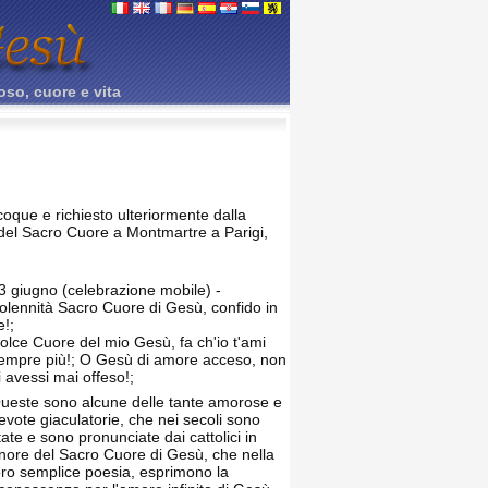
oso, cuore e vita
coque e richiesto ulteriormente dalla
 del Sacro Cuore a Montmartre a Parigi,
3 giugno (celebrazione mobile) -
olennità Sacro Cuore di Gesù, confido in
e!;
olce Cuore del mio Gesù, fa ch'io t'ami
empre più!; O Gesù di amore acceso, non
i avessi mai offeso!;
ueste sono alcune delle tante amorose e
evote giaculatorie, che nei secoli sono
tate e sono pronunciate dai cattolici in
nore del Sacro Cuore di Gesù, che nella
oro semplice poesia, esprimono la