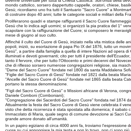
divenne universale per tutta la Chiesa Cattolica. Sull'onda della dev
mondo cattolico, sorsero dappertutto cappelle, oratori, chiese, basil
Gesù; ricordiamo uno fra tutti il Santuario "Sacro Cuore" a Montmartr
di costruire dopo 40 anni; tutte le categorie sociali e militari della 
Proliferarono quadri e stampe raffiguranti il Sacro Cuore fiammeggi
Gesù che lo indica agli uomini; si organizzò la pia pratica del 1° ve
scapolare con la raffigurazione del Cuore; si composero le meraviglio
mese di giugno al suo culto.
Affinché il culto del Cuore di Gesù, iniziato nella vita mistica delle a
popoli, iniziò, su esortazione di papa Pio IX del 1876, tutto un movim
Gesù", a partire dalla famiglia a quella di intere Nazioni ad opera 
illuminati e devoti governanti; cito per tutti il presidente dell'Ecua
tanto il fervore, che per tutto l'Ottocento e primi decenni del Novece
che di riflesso sorsero numerose congregazioni religiose, sia maschili 
"Dame del Sacro Cuore" fondate nel 1800 da santa Maddalena Sofi
"Figlie del Sacro Cuore di Gesù" fondate nel 1821 dalla beata Maria
"Ancelle del Sacro Cuore di Gesù" fondate nel 1865 dalla beata Caterin
portano la stessa denominazione.
"Figli del Sacro Cuore di Gesù" o Missioni africane di Verona, con
Daniele Comboni (Comboniani);
"Congregazione dei Sacerdoti del Sacro Cuore" fondata nel 1874 d
Attualmente la festa del Sacro Cuore di Gesù viene celebrata il ven
visto che detta ricorrenza è stata spostata alla domenica; il sabato
Immacolato di Maria, quale segno di comune devozione ai Sacri Cuori 
grande amore donato all'umanità.
In un papiro egiziano di circa 4000 anni fa, troviamo l'espressione
cuore su cui appoggiare la mia testa e non lo trovo, non ci sono più 