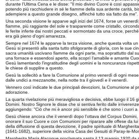
durante l'Ultima Cena e le disse: "Il mio divino Cuore è così appass
potendo più racchiudere in sé le fiamme della sua ardente carità, bi
adempiere a questo grande disegno, affinché tutto sia fatto da me".
Una seconda visione le apparve agli inizi del 1674, forse un venerdì;
fiamme, più raggiante del sole e trasparente come cristallo, circond
le ferite inferte dai nostri peccati e sormontato da una croce, perch
era già pieno d'ogni amarezza.
Sempre nel 1674 le apparve la terza visione, anche questa volta un
Gesù si presentò alla santa tutto sfolgorante di gloria, con le sue ci
sacra umanità uscivano fiamme da ogni parte, ma soprattutto dal su
una fornace e essendosi aperto, ella scoprì l'amabile e amante Cuor
Gesù lamentando l'ingratitudine degli uomini e la noncuranza rispetto
le chiese di supplire a questo.
Gesù la sollecitò a fare la Comunione al primo venerdì di ogni mese e
dalle undici a mezzanotte, nella notte tra il giovedì e il venerdì.
Vennero così indicate le due principali devozioni, la Comunione al p
adorazione.
La quarta rivelazione più meravigliosa e decisiva, ebbe luogo il 16 
Domini. Nostro Signore le disse che si sentiva ferito dalle irriverenze 
aggiungendo: "Ciò che mi è ancor più sensibile è che sono i cuori a
Gesù chiese ancora che il venerdì dopo l'ottava del Corpus Domini, 
onorare il suo Cuore e con Comunioni per riparare alle offese da lui
della diffusione di questa devozione, il padre spirituale di Margheri
(1641-1682), superiore della vicina Casa dei Gesuiti di Paray-le-Mon
Margherita Maria Alacoque proclamata santa il 13 maggio 1920 da p