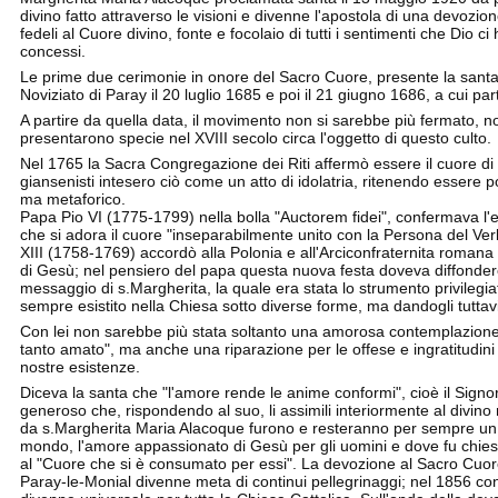
divino fatto attraverso le visioni e divenne l'apostola di una devozi
fedeli al Cuore divino, fonte e focolaio di tutti i sentimenti che Dio ci h
concessi.
Le prime due cerimonie in onore del Sacro Cuore, presente la santa 
Noviziato di Paray il 20 luglio 1685 e poi il 21 giugno 1686, a cui par
A partire da quella data, il movimento non si sarebbe più fermato, no
presentarono specie nel XVIII secolo circa l'oggetto di questo culto.
Nel 1765 la Sacra Congregazione dei Riti affermò essere il cuore di 
giansenisti intesero ciò come un atto di idolatria, ritenendo essere p
ma metaforico.
Papa Pio VI (1775-1799) nella bolla "Auctorem fidei", confermava 
che si adora il cuore "inseparabilmente unito con la Persona del Ve
XIII (1758-1769) accordò alla Polonia e all'Arciconfraternita roman
di Gesù; nel pensiero del papa questa nuova festa doveva diffondere 
messaggio di s.Margherita, la quale era stata lo strumento privilegiat
sempre esistito nella Chiesa sotto diverse forme, ma dandogli tutta
Con lei non sarebbe più stata soltanto una amorosa contemplazione
tanto amato", ma anche una riparazione per le offese e ingratitudini 
nostre esistenze.
Diceva la santa che "l'amore rende le anime conformi", cioè il Sign
generoso che, rispondendo al suo, li assimili interiormente al divino 
da s.Margherita Maria Alacoque furono e resteranno per sempre un p
mondo, l'amore appassionato di Gesù per gli uomini e dove fu chiest
al "Cuore che si è consumato per essi". La devozione al Sacro Cuore 
Paray-le-Monial divenne meta di continui pellegrinaggi; nel 1856 co