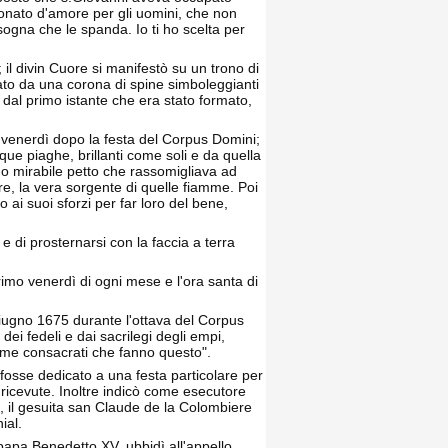
ionato d'amore per gli uomini, che non
sogna che le spanda. Io ti ho scelta per
 il divin Cuore si manifestò su un trono di
ato da una corona di spine simboleggianti
é dal primo istante che era stato formato,
 venerdì dopo la festa del Corpus Domini;
nque piaghe, brillanti come soli e da quella
o mirabile petto che rassomigliava ad
e, la vera sorgente di quelle fiamme. Poi
 ai suoi sforzi per far loro del bene,
 di prosternarsi con la faccia a terra
rimo venerdì di ogni mese e l'ora santa di
giugno 1675 durante l'ottava del Corpus
dei fedeli e dai sacrilegi degli empi,
 me consacrati che fanno questo".
fosse dedicato a una festa particolare per
 ricevute. Inoltre indicò come esecutore
ta, il gesuita san Claude de la Colombiere
ial.
apa Benedetto XV, ubbidì all'appello