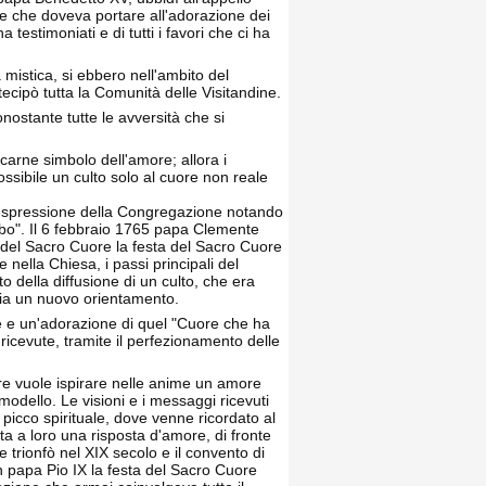
one che doveva portare all'adorazione dei
a testimoniati e di tutti i favori che ci ha
mistica, si ebbero nell'ambito del
tecipò tutta la Comunità delle Visitandine.
nostante tutte le avversità che si
carne simbolo dell'amore; allora i
ossibile un culto solo al cuore non reale
l'espressione della Congregazione notando
rbo". Il 6 febbraio 1765 papa Clemente
a del Sacro Cuore la festa del Sacro Cuore
nella Chiesa, i passi principali del
o della diffusione di un culto, che era
via un nuovo orientamento.
 e un'adorazione di quel "Cuore che ha
ricevute, tramite il perfezionamento delle
ore vuole ispirare nelle anime un amore
modello. Le visioni e i messaggi ricevuti
icco spirituale, dove venne ricordato al
a a loro una risposta d'amore, di fronte
trionfò nel XIX secolo e il convento di
n papa Pio IX la festa del Sacro Cuore