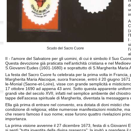
r
d
v
i
A
C
(
l
I
s
Scudo del Sacro Cuore
l
a
II - l'amore del Salvatore per gli uomini, di cui è simbolo il Suo Cuor
Questa devozione già praticata nell'antichità cristiana e nel Medioevo
S.Giovanni Eudes (1601-1680) e soprattutto di S.Margherita Maria
La festa del Sacro Cuore fu celebrata per la prima volta in Francia
Margherita Maria Alacoque, suora francese, entrò il 20 giugno 1671 
le-Monial (Saone-et-Loire), visse con grande semplicità e misticismo 
17 ottobre 1690 ad appena 43 anni. Sotto questa apparente uniform
grandi vite del secolo XVII, infatti nel semplice ambiente del chiostro 
tappe dell'ascesa spirituale di Margherita, diventata la messagger
Ella già prima di entrare nel convento, era dotata di doni mistici c
condizione di religiosa; ebbe numerose manifestazioni mistiche, ma 
che resero famoso il suo nome; esse furono quattro rivelazioni princi
importanza.
La prima visione avvenne il 27 dicembre 1673, festa di s.Giovanni 
si sentì "tutta investita della divina presenza"; la invitò a prendere