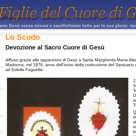
mo Gesù senza misura e sacrifichiamo tutto per la sua gloria: rip
Lo Scudo
Devozione al Sacro Cuore di Gesù
diffuso grazie alle apparizioni di Gesù a Santa Margherita Maria Ala
Madonna, nel 1876, anno dell'inizio della costruzione del Santuario
ad Estelle Faguette.
2
S
T
D
s
T
Q
d
s
o
l