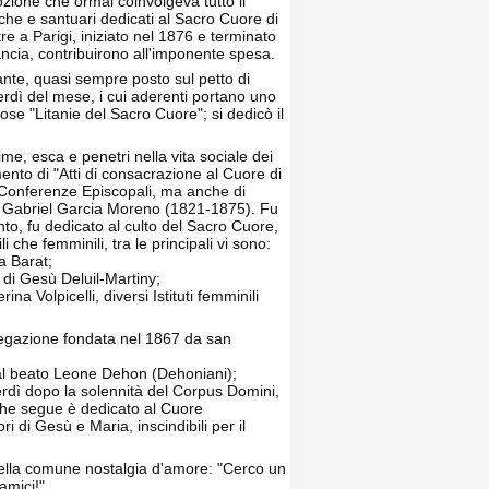
ozione che ormai coinvolgeva tutto il
iche e santuari dedicati al Sacro Cuore di
e a Parigi, iniziato nel 1876 e terminato
Francia, contribuirono all'imponente spesa.
ante, quasi sempre posto sul petto di
nerdì del mese, i cui aderenti portano uno
se "Litanie del Sacro Cuore"; si dedicò il
nime, esca e penetri nella vita sociale dei
ento di "Atti di consacrazione al Cuore di
di Conferenze Episcopali, ma anche di
dor, Gabriel Garcia Moreno (1821-1875). Fu
nto, fu dedicato al culto del Sacro Cuore,
che femminili, tra le principali vi sono:
a Barat;
 di Gesù Deluil-Martiny;
a Volpicelli, diversi Istituti femminili
gregazione fondata nel 1867 da san
al beato Leone Dehon (Dehoniani);
erdì dopo la solennità del Corpus Domini,
 che segue è dedicato al Cuore
di Gesù e Maria, inscindibili per il
 della comune nostalgia d'amore: "Cerco un
amici!".