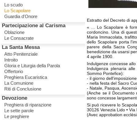
Lo scudo
Lo Scapolare
Guardia d'Onore
Estratto del Decreto di a
Partecipazione al Carisma
« ... Lo Scapolare è for
Oblazione
cordoncino. Una di quest
Maria Immacolata, trafitto
Le Consacrate
dello Scapolare porta l'i
La Santa Messa
parere della Sacra Congr
benedizione da usarsi per 
Atto Penitenziale
4 aprile 1900.
Introito
Indulgenze concesse allo 
Gloria e Liturgia della Parola
Indulgenza plenaria alle
Offertorio
Sommo Pontefice):
Preghiera Eucaristica
- il giorno dell'imposizion
La Comunione
- nella festa del Sacro Cu
- Natale, Pasqua, Ascens
Riti di Conclusione
(Anche se il Documento n
Devozione
sono concesse largamente a
Preghiera di riparazione
Si può ricevere lo Scapola
30126 Venezia Lido • Via 
Le sette parole
(Avec approbation ecclési
Le preghiere