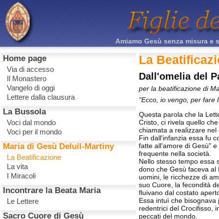
Amiamo Gesù senza misura e sacr
La Beatificaz
Home page
Via di accesso
Dall'omelia del 
Il Monastero
Vangelo di oggi
per la beatificazione di M
Lettere dalla clausura
"Ecco, io vengo, per fare 
La Bussola
Questa parola che la Letter
Voci dal mondo
Cristo, ci rivela quello ch
chiamata a realizzare nel 
Voci per il mondo
Fin dall'infanzia essa fu 
Maria di Gesù Deluil-Martiny
fatte all'amore di Gesù" e p
frequente nella società.
La Beatificazione
Nello stesso tempo essa s
La vita
dono che Gesù faceva al P
I Miracoli
uomini, le ricchezze di a
suo Cuore, la fecondità d
Incontrare la Beata Maria
fluivano dal costato apert
Essa intuì che bisognava 
Le Lettere
redentrici del Crocifisso, i
Sacro Cuore di Gesù
peccati del mondo.