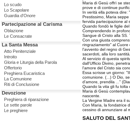
Maria di Gesù offrì se ste
Lo scudo
prove e di continue purifica
Lo Scapolare
In verità ella poteva dire:
Guardia d'Onore
Prestissimo, Maria seppe pa
fervida partecipazione al 
Partecipazione al Carisma
Quando fondò le figlie del
Oblazione
Comprendendo in profondità
Sangue di Cristo alla SS. T
Le Consacrate
Con una giusta comprension
La Santa Messa
ringraziamento" al Cuore d
l'avvento del regno di Ges
Atto Penitenziale
sacerdoti, alla loro santità,
Introito
Al servizio di questa spiri
Gloria e Liturgia della Parola
dall'Ufficio Divino, penet
Offertorio
l'amore del Cristo sia con
Essa scrisse un giorno: "I
Preghiera Eucaristica
comunione. (...) O Dio, se
La Comunione
d'amore, prendila ..." (Dia
Riti di Conclusione
Quando la vita gli fu tolta 
Maria di Gesù contemplava
Devozione
nascente.
Preghiera di riparazione
La Vergine Madre era il s
Le sette parole
Con Maria, la fondatrice d
cessino di annunziare al 
Le preghiere
SALUTO DEL SANT