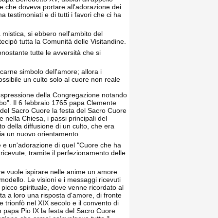
one che doveva portare all'adorazione dei
a testimoniati e di tutti i favori che ci ha
mistica, si ebbero nell'ambito del
tecipò tutta la Comunità delle Visitandine.
nostante tutte le avversità che si
carne simbolo dell'amore; allora i
ossibile un culto solo al cuore non reale
l'espressione della Congregazione notando
rbo". Il 6 febbraio 1765 papa Clemente
a del Sacro Cuore la festa del Sacro Cuore
nella Chiesa, i passi principali del
o della diffusione di un culto, che era
via un nuovo orientamento.
 e un'adorazione di quel "Cuore che ha
ricevute, tramite il perfezionamento delle
ore vuole ispirare nelle anime un amore
modello. Le visioni e i messaggi ricevuti
icco spirituale, dove venne ricordato al
a a loro una risposta d'amore, di fronte
trionfò nel XIX secolo e il convento di
n papa Pio IX la festa del Sacro Cuore