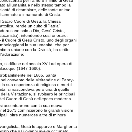
iconoscenza per l'amore infinito di Gesù
ato all'umanità e nello stesso tempo la
olontà di ricambiare, delle tante anime
nfiammate e innamorate di Cristo.
l Sacro Cuore di Gesù, la Chiesa
attolica, rende un culto di "latria"
adorazione solo a Dio, Gesù Cristo,
'Eucaristia), intendendo così onorare:
 - il Cuore di Gesù Cristo, uno degli organi
imboleggianti la sua umanità, che per
'intima unione con la Divinità, ha diritto
ll'adorazione;
e.
, si diffuse nel secolo XVII ad opera di
 Alacoque (1647-1690).
, probabilmente nel 1685. Santa
nel convento delle Visitandine di Paray-
la sua esperienza di religiosa e morì il
ità, si nascondeva però una di quelle
della Visitazione, si svolsero le principali
a del Cuore di Gesù nell'epoca moderna.
he si accentuarono con la sua nuova
nel 1673 cominciarono le grandi visioni
pali, oltre numerose altre di minore
Evangelista, Gesù le apparve e Margherita
 il posto che s.Giovanni aveva occupato