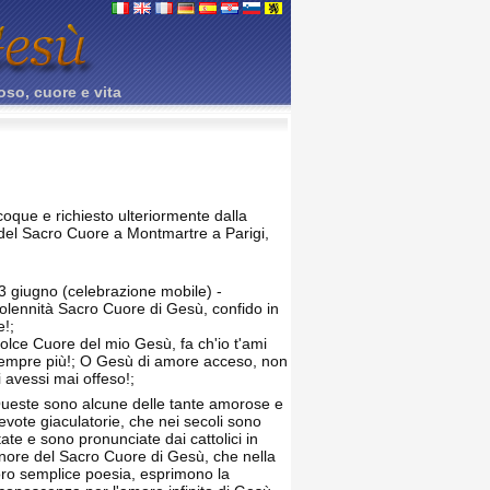
oso, cuore e vita
coque e richiesto ulteriormente dalla
 del Sacro Cuore a Montmartre a Parigi,
3 giugno (celebrazione mobile) -
olennità Sacro Cuore di Gesù, confido in
e!;
olce Cuore del mio Gesù, fa ch'io t'ami
empre più!; O Gesù di amore acceso, non
i avessi mai offeso!;
ueste sono alcune delle tante amorose e
evote giaculatorie, che nei secoli sono
tate e sono pronunciate dai cattolici in
nore del Sacro Cuore di Gesù, che nella
oro semplice poesia, esprimono la