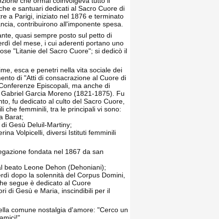
ozione che ormai coinvolgeva tutto il
iche e santuari dedicati al Sacro Cuore di
e a Parigi, iniziato nel 1876 e terminato
Francia, contribuirono all'imponente spesa.
ante, quasi sempre posto sul petto di
nerdì del mese, i cui aderenti portano uno
se "Litanie del Sacro Cuore"; si dedicò il
nime, esca e penetri nella vita sociale dei
ento di "Atti di consacrazione al Cuore di
di Conferenze Episcopali, ma anche di
dor, Gabriel Garcia Moreno (1821-1875). Fu
nto, fu dedicato al culto del Sacro Cuore,
che femminili, tra le principali vi sono:
a Barat;
 di Gesù Deluil-Martiny;
a Volpicelli, diversi Istituti femminili
gregazione fondata nel 1867 da san
al beato Leone Dehon (Dehoniani);
erdì dopo la solennità del Corpus Domini,
 che segue è dedicato al Cuore
di Gesù e Maria, inscindibili per il
 della comune nostalgia d'amore: "Cerco un
amici!".