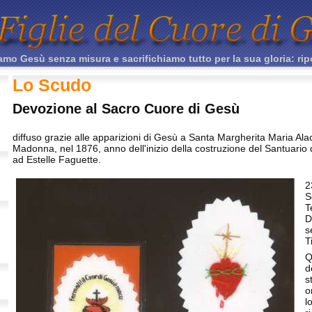
mo Gesù senza misura e sacrifichiamo tutto per la sua gloria: rip
Lo Scudo
Devozione al Sacro Cuore di Gesù
diffuso grazie alle apparizioni di Gesù a Santa Margherita Maria Ala
Madonna, nel 1876, anno dell'inizio della costruzione del Santuario
ad Estelle Faguette.
2
S
T
D
s
T
Q
d
s
o
l