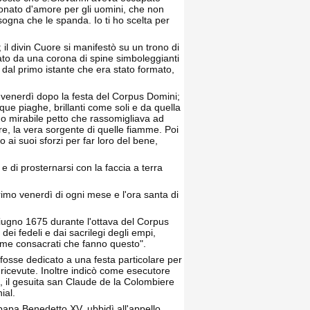
ionato d'amore per gli uomini, che non
sogna che le spanda. Io ti ho scelta per
 il divin Cuore si manifestò su un trono di
ato da una corona di spine simboleggianti
é dal primo istante che era stato formato,
 venerdì dopo la festa del Corpus Domini;
nque piaghe, brillanti come soli e da quella
o mirabile petto che rassomigliava ad
e, la vera sorgente di quelle fiamme. Poi
 ai suoi sforzi per far loro del bene,
 di prosternarsi con la faccia a terra
rimo venerdì di ogni mese e l'ora santa di
giugno 1675 durante l'ottava del Corpus
dei fedeli e dai sacrilegi degli empi,
 me consacrati che fanno questo".
fosse dedicato a una festa particolare per
 ricevute. Inoltre indicò come esecutore
ta, il gesuita san Claude de la Colombiere
ial.
apa Benedetto XV, ubbidì all'appello