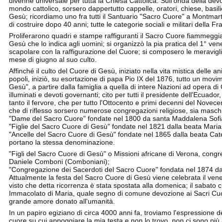
divenne universale per tutta la Chiesa Cattolica. Sull'onda della dev
mondo cattolico, sorsero dappertutto cappelle, oratori, chiese, basil
Gesù; ricordiamo uno fra tutti il Santuario "Sacro Cuore" a Montmartr
di costruire dopo 40 anni; tutte le categorie sociali e militari della 
Proliferarono quadri e stampe raffiguranti il Sacro Cuore fiammeggi
Gesù che lo indica agli uomini; si organizzò la pia pratica del 1° ve
scapolare con la raffigurazione del Cuore; si composero le meraviglio
mese di giugno al suo culto.
Affinché il culto del Cuore di Gesù, iniziato nella vita mistica delle a
popoli, iniziò, su esortazione di papa Pio IX del 1876, tutto un movim
Gesù", a partire dalla famiglia a quella di intere Nazioni ad opera 
illuminati e devoti governanti; cito per tutti il presidente dell'Ecua
tanto il fervore, che per tutto l'Ottocento e primi decenni del Novece
che di riflesso sorsero numerose congregazioni religiose, sia maschili 
"Dame del Sacro Cuore" fondate nel 1800 da santa Maddalena Sofi
"Figlie del Sacro Cuore di Gesù" fondate nel 1821 dalla beata Maria
"Ancelle del Sacro Cuore di Gesù" fondate nel 1865 dalla beata Caterin
portano la stessa denominazione.
"Figli del Sacro Cuore di Gesù" o Missioni africane di Verona, con
Daniele Comboni (Comboniani);
"Congregazione dei Sacerdoti del Sacro Cuore" fondata nel 1874 d
Attualmente la festa del Sacro Cuore di Gesù viene celebrata il ven
visto che detta ricorrenza è stata spostata alla domenica; il sabato
Immacolato di Maria, quale segno di comune devozione ai Sacri Cuori 
grande amore donato all'umanità.
In un papiro egiziano di circa 4000 anni fa, troviamo l'espressione
cuore su cui appoggiare la mia testa e non lo trovo, non ci sono più 