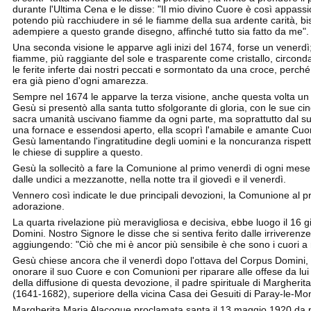
durante l'Ultima Cena e le disse: "Il mio divino Cuore è così appass
potendo più racchiudere in sé le fiamme della sua ardente carità, bi
adempiere a questo grande disegno, affinché tutto sia fatto da me".
Una seconda visione le apparve agli inizi del 1674, forse un venerdì;
fiamme, più raggiante del sole e trasparente come cristallo, circond
le ferite inferte dai nostri peccati e sormontato da una croce, perch
era già pieno d'ogni amarezza.
Sempre nel 1674 le apparve la terza visione, anche questa volta un
Gesù si presentò alla santa tutto sfolgorante di gloria, con le sue ci
sacra umanità uscivano fiamme da ogni parte, ma soprattutto dal su
una fornace e essendosi aperto, ella scoprì l'amabile e amante Cuor
Gesù lamentando l'ingratitudine degli uomini e la noncuranza rispetto
le chiese di supplire a questo.
Gesù la sollecitò a fare la Comunione al primo venerdì di ogni mese e
dalle undici a mezzanotte, nella notte tra il giovedì e il venerdì.
Vennero così indicate le due principali devozioni, la Comunione al p
adorazione.
La quarta rivelazione più meravigliosa e decisiva, ebbe luogo il 16 
Domini. Nostro Signore le disse che si sentiva ferito dalle irriverenze 
aggiungendo: "Ciò che mi è ancor più sensibile è che sono i cuori a
Gesù chiese ancora che il venerdì dopo l'ottava del Corpus Domini, 
onorare il suo Cuore e con Comunioni per riparare alle offese da lui
della diffusione di questa devozione, il padre spirituale di Margheri
(1641-1682), superiore della vicina Casa dei Gesuiti di Paray-le-Mon
Margherita Maria Alacoque proclamata santa il 13 maggio 1920 da p