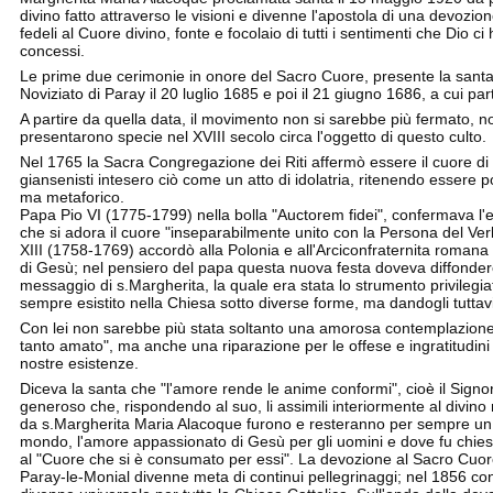
divino fatto attraverso le visioni e divenne l'apostola di una devozi
fedeli al Cuore divino, fonte e focolaio di tutti i sentimenti che Dio ci h
concessi.
Le prime due cerimonie in onore del Sacro Cuore, presente la santa 
Noviziato di Paray il 20 luglio 1685 e poi il 21 giugno 1686, a cui par
A partire da quella data, il movimento non si sarebbe più fermato, no
presentarono specie nel XVIII secolo circa l'oggetto di questo culto.
Nel 1765 la Sacra Congregazione dei Riti affermò essere il cuore di 
giansenisti intesero ciò come un atto di idolatria, ritenendo essere p
ma metaforico.
Papa Pio VI (1775-1799) nella bolla "Auctorem fidei", confermava 
che si adora il cuore "inseparabilmente unito con la Persona del Ve
XIII (1758-1769) accordò alla Polonia e all'Arciconfraternita roman
di Gesù; nel pensiero del papa questa nuova festa doveva diffondere 
messaggio di s.Margherita, la quale era stata lo strumento privilegiat
sempre esistito nella Chiesa sotto diverse forme, ma dandogli tutta
Con lei non sarebbe più stata soltanto una amorosa contemplazione
tanto amato", ma anche una riparazione per le offese e ingratitudini 
nostre esistenze.
Diceva la santa che "l'amore rende le anime conformi", cioè il Sign
generoso che, rispondendo al suo, li assimili interiormente al divino 
da s.Margherita Maria Alacoque furono e resteranno per sempre un p
mondo, l'amore appassionato di Gesù per gli uomini e dove fu chiest
al "Cuore che si è consumato per essi". La devozione al Sacro Cuore 
Paray-le-Monial divenne meta di continui pellegrinaggi; nel 1856 co