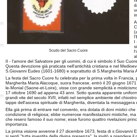
r
d
v
i
A
C
(
l
I
s
Scudo del Sacro Cuore
l
a
II - l'amore del Salvatore per gli uomini, di cui è simbolo il Suo Cuor
Questa devozione già praticata nell'antichità cristiana e nel Medioevo
S.Giovanni Eudes (1601-1680) e soprattutto di S.Margherita Maria
La festa del Sacro Cuore fu celebrata per la prima volta in Francia
Margherita Maria Alacoque, suora francese, entrò il 20 giugno 1671 
le-Monial (Saone-et-Loire), visse con grande semplicità e misticismo 
17 ottobre 1690 ad appena 43 anni. Sotto questa apparente uniform
grandi vite del secolo XVII, infatti nel semplice ambiente del chiostro 
tappe dell'ascesa spirituale di Margherita, diventata la messagger
Ella già prima di entrare nel convento, era dotata di doni mistici c
condizione di religiosa; ebbe numerose manifestazioni mistiche, ma 
che resero famoso il suo nome; esse furono quattro rivelazioni princi
importanza.
La prima visione avvenne il 27 dicembre 1673, festa di s.Giovanni 
si sentì "tutta investita della divina presenza"; la invitò a prendere